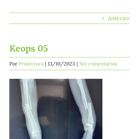
Togg
Navi
Anterior
Adopta
Keops 05
Cuencanimal
Por
Protectora
|
13/10/2023
|
Sin comentarios
Colabora
Santuario
Actualidad