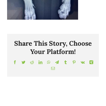
Share This Story, Choose
Your Platform!
Facebook
Twitter
Reddit
LinkedIn
WhatsApp
Telegram
Tumblr
Pinterest
Vk
Xing
Correo
electrónico